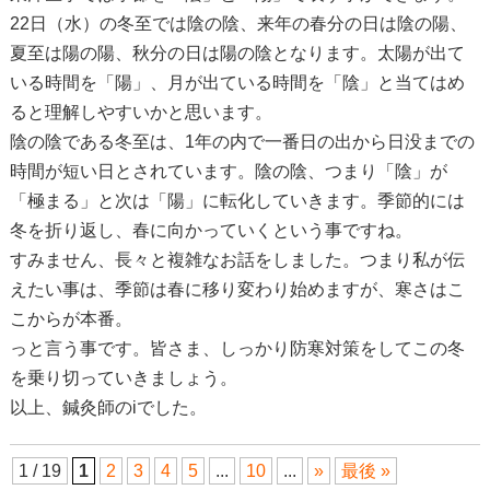
22日（水）の冬至では陰の陰、来年の春分の日は陰の陽、
夏至は陽の陽、秋分の日は陽の陰となります。太陽が出て
いる時間を「陽」、月が出ている時間を「陰」と当てはめ
ると理解しやすいかと思います。
陰の陰である冬至は、1年の内で一番日の出から日没までの
時間が短い日とされています。陰の陰、つまり「陰」が
「極まる」と次は「陽」に転化していきます。季節的には
冬を折り返し、春に向かっていくという事ですね。
すみません、長々と複雑なお話をしました。つまり私が伝
えたい事は、季節は春に移り変わり始めますが、寒さはこ
こからが本番。
っと言う事です。皆さま、しっかり防寒対策をしてこの冬
を乗り切っていきましょう。
以上、鍼灸師のiでした。
1 / 19
1
2
3
4
5
...
10
...
»
最後 »