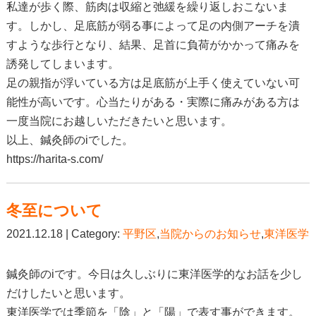
私達が歩く際、筋肉は収縮と弛緩を繰り返しおこないま
す。しかし、足底筋が弱る事によって足の内側アーチを潰
すような歩行となり、結果、足首に負荷がかかって痛みを
誘発してしまいます。
足の親指が浮いている方は足底筋が上手く使えていない可
能性が高いです。心当たりがある・実際に痛みがある方は
一度当院にお越しいただきたいと思います。
以上、鍼灸師のiでした。
https://harita-s.com/
冬至について
2021.12.18 | Category:
平野区
,
当院からのお知らせ
,
東洋医学
鍼灸師のiです。今日は久しぶりに東洋医学的なお話を少し
だけしたいと思います。
東洋医学では季節を「陰」と「陽」で表す事ができます。