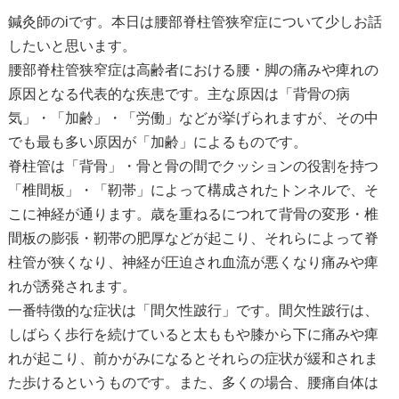
鍼灸師のiです。本日は腰部脊柱管狭窄症について少しお話
したいと思います。
腰部脊柱管狭窄症は高齢者における腰・脚の痛みや痺れの
原因となる代表的な疾患です。主な原因は「背骨の病
気」・「加齢」・「労働」などが挙げられますが、その中
でも最も多い原因が「加齢」によるものです。
脊柱管は「背骨」・骨と骨の間でクッションの役割を持つ
「椎間板」・「靭帯」によって構成されたトンネルで、そ
こに神経が通ります。歳を重ねるにつれて背骨の変形・椎
間板の膨張・靭帯の肥厚などが起こり、それらによって脊
柱管が狭くなり、神経が圧迫され血流が悪くなり痛みや痺
れが誘発されます。
一番特徴的な症状は「間欠性跛行」です。間欠性跛行は、
しばらく歩行を続けていると太ももや膝から下に痛みや痺
れが起こり、前かがみになるとそれらの症状が緩和されま
た歩けるというものです。また、多くの場合、腰痛自体は