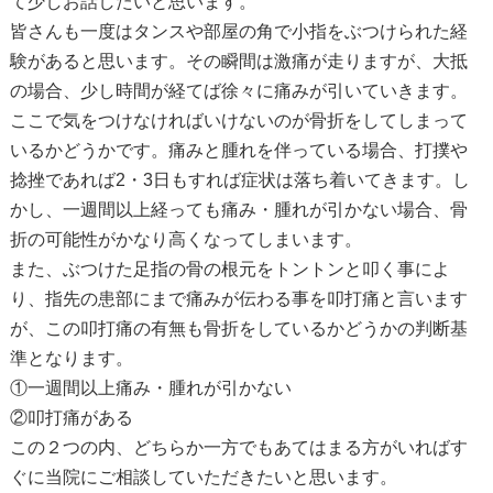
て少しお話したいと思います。
皆さんも一度はタンスや部屋の角で小指をぶつけられた経
験があると思います。その瞬間は激痛が走りますが、大抵
の場合、少し時間が経てば徐々に痛みが引いていきます。
ここで気をつけなければいけないのが骨折をしてしまって
いるかどうかです。痛みと腫れを伴っている場合、打撲や
捻挫であれば2・3日もすれば症状は落ち着いてきます。し
かし、一週間以上経っても痛み・腫れが引かない場合、骨
折の可能性がかなり高くなってしまいます。
また、ぶつけた足指の骨の根元をトントンと叩く事によ
り、指先の患部にまで痛みが伝わる事を叩打痛と言います
が、この叩打痛の有無も骨折をしているかどうかの判断基
準となります。
①一週間以上痛み・腫れが引かない
②叩打痛がある
この２つの内、どちらか一方でもあてはまる方がいればす
ぐに当院にご相談していただきたいと思います。