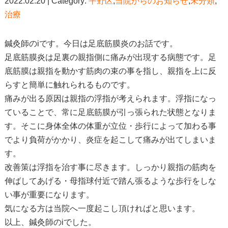
2022.02.20 | Category:
平野区
,
当院からのお知らせ
,
未分類
,
治療
鍼灸師のiです。今日は足底筋膜炎のお話です。
足底筋膜炎は足裏の親指側に痛みが出現する病態です。足
底筋膜は親指を動かす筋肉の束の事を指し、親指を上に反
らすと簡単に触れられるものです。
痛みが出る原因は親指の浮指が考えられます。浮指になっ
ていることで、常に足底筋膜が引っ張られた状態となりま
す。そこに身体全体の体重が立位・歩行によって加わる事
でより負荷がかかり、炎症を起こして痛みが出てしまいま
す。
改善策は浮指を治す事に尽きます。しっかり親指の筋肉を
伸ばしてあげる・母指球付近で踏ん張るような歩行をしな
い事が重要になります。
気になる方は当院へ一度起こし頂ければと思います。
以上、鍼灸師のiでした。