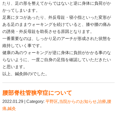
たり、足の形を整えてからではないと逆に身体に負荷がか
かってしまいます。
足裏にタコがあったり、外反母趾・寝小指といった変形が
ある足のままウォーキングを続けていると、膝や腰の痛み
の誘発・外反母趾を助長させる原因となります。
一番重要なのは、しっかり足のアーチが形成された状態を
維持していく事です。
健康の為のウォーキングが逆に身体に負担がかかる事のな
らないように、一度ご自身の足指を確認していただきたい
と思います。
以上、鍼灸師のiでした。
腰部脊柱管狭窄症について
2022.01.29 | Category:
平野区
,
当院からのお知らせ
,
治療
,
腰
痛
,
鍼灸