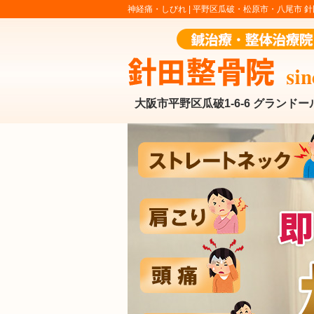
神経痛・しびれ |
平野区瓜破・松原市・八尾市 針
大阪市平野区瓜破1-6-6 グランドー