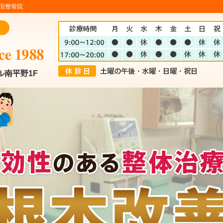
田整骨院
ル南平野1F