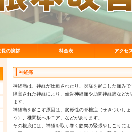
院長の挨拶
料金表
アクセ
神経痛
神経痛は、神経が圧迫されたり、炎症を起こした痛みで
障害された神経により、坐骨神経痛や肋間神経痛などが
ます。
神経痛を起こす原因は、
変形性の脊椎症（せきついしょ
う）、椎間板ヘルニア、
などがあります。
その根底には、神経を取り巻く筋肉の緊張やしこりによ