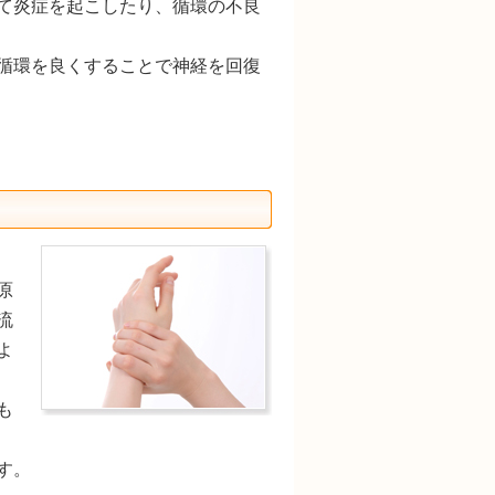
て炎症を起こしたり、循環の不良
循環を良くすることで神経を回復
原
流
よ
も
す。