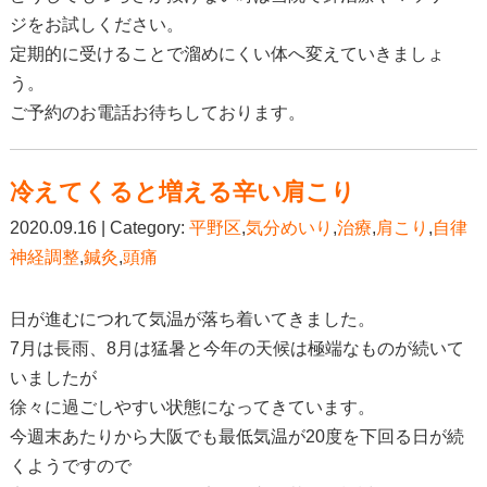
ジをお試しください。
定期的に受けることで溜めにくい体へ変えていきましょ
う。
ご予約のお電話お待ちしております。
冷えてくると増える辛い肩こり
2020.09.16 | Category:
平野区
,
気分めいり
,
治療
,
肩こり
,
自律
神経調整
,
鍼灸
,
頭痛
日が進むにつれて気温が落ち着いてきました。
7月は長雨、8月は猛暑と今年の天候は極端なものが続いて
いましたが
徐々に過ごしやすい状態になってきています。
今週末あたりから大阪でも最低気温が20度を下回る日が続
くようですので