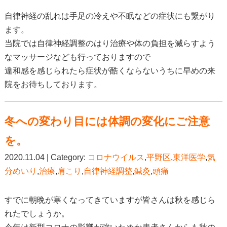
自律神経の乱れは手足の冷えや不眠などの症状にも繋がり
ます。
当院では自律神経調整のはり治療や体の負担を減らすよう
なマッサージなども行っておりますので
違和感を感じられたら症状が酷くならないうちに早めの来
院をお待ちしております。
冬への変わり目には体調の変化にご注意
を。
2020.11.04 | Category:
コロナウイルス
,
平野区
,
東洋医学
,
気
分めいり
,
治療
,
肩こり
,
自律神経調整
,
鍼灸
,
頭痛
すでに朝晩が寒くなってきていますが皆さんは秋を感じら
れたでしょうか。