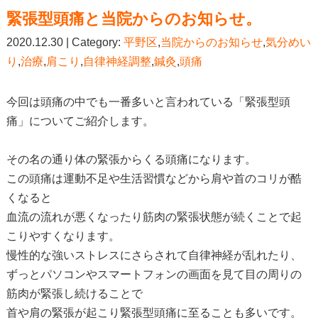
緊張型頭痛と当院からのお知らせ。
2020.12.30 | Category:
平野区
,
当院からのお知らせ
,
気分めい
り
,
治療
,
肩こり
,
自律神経調整
,
鍼灸
,
頭痛
今回は頭痛の中でも一番多いと言われている「緊張型頭
痛」についてご紹介します。
その名の通り体の緊張からくる頭痛になります。
この頭痛は運動不足や生活習慣などから肩や首のコリが酷
くなると
血流の流れが悪くなったり筋肉の緊張状態が続くことで起
こりやすくなります。
慢性的な強いストレスにさらされて自律神経が乱れたり、
ずっとパソコンやスマートフォンの画面を見て目の周りの
筋肉が緊張し続けることで
首や肩の緊張が起こり緊張型頭痛に至ることも多いです。