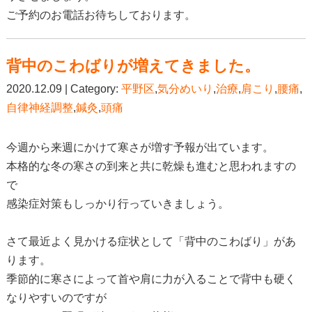
ご予約のお電話お待ちしております。
背中のこわばりが増えてきました。
2020.12.09 | Category:
平野区
,
気分めいり
,
治療
,
肩こり
,
腰痛
,
自律神経調整
,
鍼灸
,
頭痛
今週から来週にかけて寒さが増す予報が出ています。
本格的な冬の寒さの到来と共に乾燥も進むと思われますの
で
感染症対策もしっかり行っていきましょう。
さて最近よく見かける症状として「背中のこわばり」があ
ります。
季節的に寒さによって首や肩に力が入ることで背中も硬く
なりやすいのですが