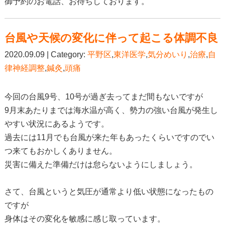
御予約のお電話、お待ちしております。
台風や天候の変化に伴って起こる体調不良
2020.09.09 | Category:
平野区
,
東洋医学
,
気分めいり
,
治療
,
自
律神経調整
,
鍼灸
,
頭痛
今回の台風9号、10号が過ぎ去ってまだ間もないですが
9月末あたりまでは海水温が高く、勢力の強い台風が発生し
やすい状況にあるようです。
過去には11月でも台風が来た年もあったくらいですのでい
つ来てもおかしくありません。
災害に備えた準備だけは怠らないようにしましょう。
さて、台風というと気圧が通常より低い状態になったもの
ですが
身体はその変化を敏感に感じ取っています。