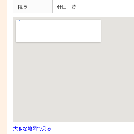
院長
針田 茂
大きな地図で見る