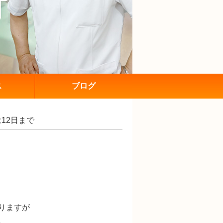
ス
ブログ
は12日まで
りますが
。