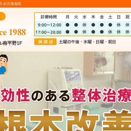
市 針田整骨院
ル南平野1F