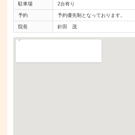
駐車場
2台有り
予約
予約優先制となっております。
院長
針田 茂