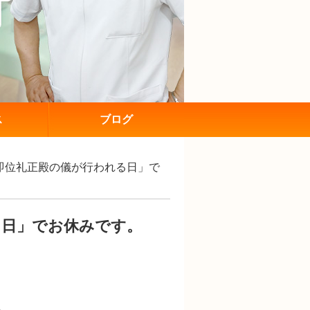
ス
ブログ
は「即位礼正殿の儀が行われる日」で
る日」でお休みです。
。