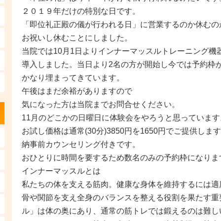
２０１９年だけの特別な日です。
「即位礼正殿の儀が行われる日」に営業するのか休むの
お祝いし休むことにしました。
当院では10月1日よりインナーマッスルトレーニング機
導入しました。当日より2名の方が開始し今では予約枠
かなり埋まってきています。
午後はまだ余裕がありますので
気になった方は当院までお問合せください。
11月のどこかの日曜日に体験会をやろうと思っています
お試し価格は通常(30分)3850円を1650円でご提供しま
納事前カウンセリング付きです。
おひとりに時間を要するため数名のみの予約枠になりま
インナーマッスルとは
私たちの体を支える筋肉。健康な身体を維持するには適
骨や関節を支え全身のバランスを整える役割を果たす重
ル」は体の奥にあり、通常の筋トレでは鍛えるのは難し