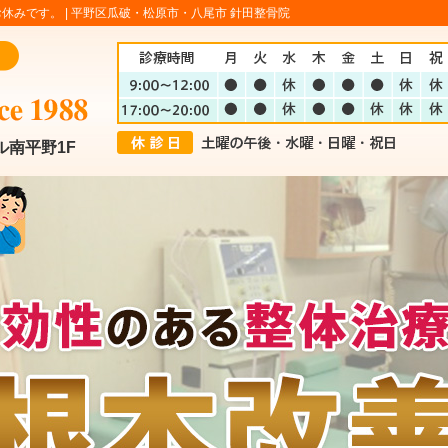
休みです。 |
平野区瓜破・松原市・八尾市 針田整骨院
ル南平野1F