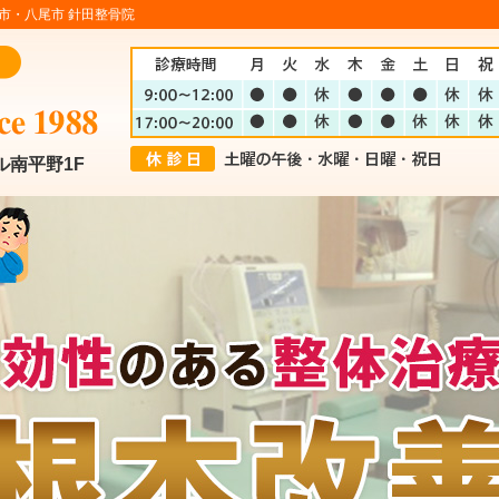
市・八尾市 針田整骨院
ル南平野1F