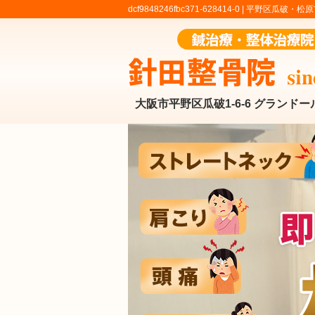
dcf9848246fbc371-628414-0 |
平野区瓜破・松原
大阪市平野区瓜破1-6-6 グランドー